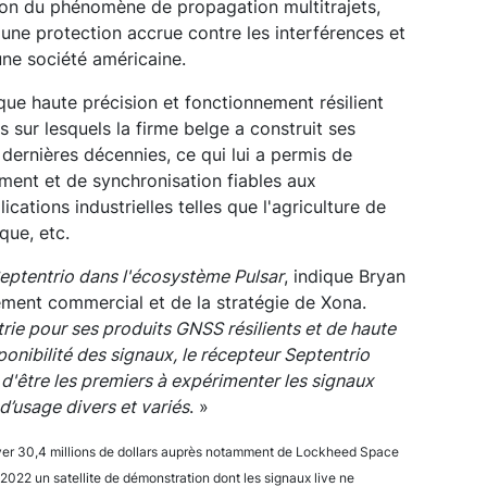
on du phénomène de propagation multitrajets,
'une protection accrue contre les interférences et
eune société américaine.
que haute précision et fonctionnement résilient
 sur lesquels la firme belge a construit ses
ernières décennies, ce qui lui a permis de
ement et de synchronisation fiables aux
ications industrielles telles que l'agriculture de
que, etc.
eptentrio dans l'écosystème Pulsar
, indique Bryan
ment commercial et de la stratégie de Xona.
trie pour ses produits GNSS résilients et de haute
sponibilité des signaux, le récepteur Septentrio
té d'être les premiers à expérimenter les signaux
’usage divers et variés
. »
à lever 30,4 millions de dollars auprès notamment de Lockheed Space
022 un satellite de démonstration dont les signaux live ne