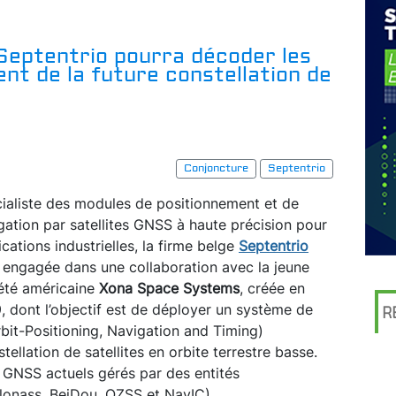
Septentrio pourra décoder les
nt de la future constellation de
Conjoncture
Septentrio
ialiste des modules de positionnement et de
gation par satellites GNSS à haute précision pour
ications industrielles, la firme belge
Septentrio
t engagée dans une collaboration avec la jeune
été américaine
Xona Space Systems
, créée en
, dont l’objectif est de déployer un système de
R
it-Positioning, Navigation and Timing)
ellation de satellites en orbite terrestre basse.
 GNSS actuels gérés par des entités
lonass, BeiDou, QZSS et NavIC).