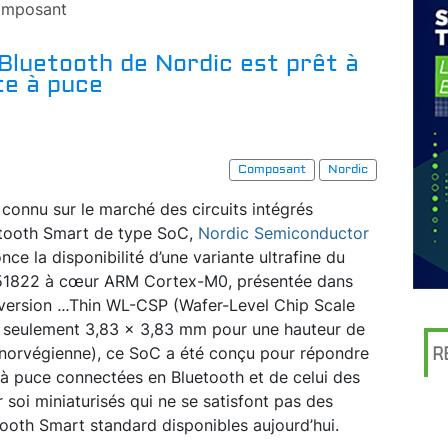
mposant
C Bluetooth de Nordic est prêt à
te à puce
Composant
Nordic
 connu sur le marché des circuits intégrés
tooth Smart de type SoC,
Nordic Semiconductor
nce la disponibilité d’une variante ultrafine du
1822 à cœur ARM Cortex-M0, présentée dans
version
...
Thin WL-CSP (Wafer-Level Chip Scale
 seulement 3,83 x 3,83 mm pour une hauteur de
 norvégienne), ce SoC a été conçu pour répondre
R
à puce connectées en Bluetooth et de celui des
r soi miniaturisés qui ne se satisfont pas des
tooth Smart standard disponibles aujourd’hui.