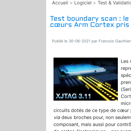
Accueil
>
Logiciel
>
Test & Validati
Test boundary scan : l
cœurs Arm Cortex pris
Publié le 30-06-2021 par Francois Gauthier
Les 
repr
spéc
pren
(Ser
Cort
micr
circuits dotés de ce type de cœur
via
deux broches pour, non seulem
composant, mais aussi pour contr