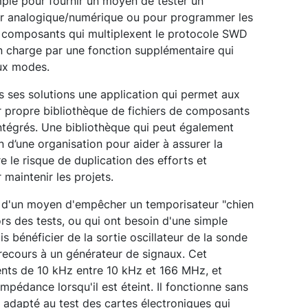
ple pour fournir un moyen de tester un
eur analogique/numérique ou pour programmer les
 composants qui multiplexent le protocole SWD
n charge par une fonction supplémentaire qui
eux modes.
s ses solutions une application qui permet aux
ur propre bibliothèque de fichiers de composants
intégrés. Une bibliothèque qui peut également
n d’une organisation pour aider à assurer la
e le risque de duplication des efforts et
maintenir les projets.
he d'un moyen d'empêcher un temporisateur "chien
lors des tests, ou qui ont besoin d'une simple
 bénéficier de la sortie oscillateur de la sonde
 recours à un générateur de signaux. Cet
ments de 10 kHz entre 10 kHz et 166 MHz, et
mpédance lorsqu'il est éteint. Il fonctionne sans
nd adapté au test des cartes électroniques qui