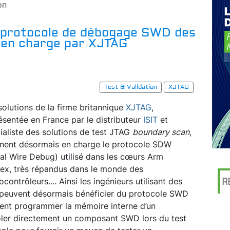
on
e protocole de débogage SWD des
 en charge par XJTAG
Test & Validation
XJTAG
solutions de la firme britannique
XJTAG
,
ésentée en France par le distributeur
ISIT
et
ialiste des solutions de test JTAG
boundary scan
,
nent désormais en charge le protocole SDW
ial Wire Debug) utilisé dans les cœurs Arm
ex, très répandus dans le monde des
ocontrôleurs.
...
Ainsi les ingénieurs utilisant des
R
 peuvent désormais bénéficier du protocole SWD
ent programmer la mémoire interne d’un
ôler directement un composant SWD lors du test