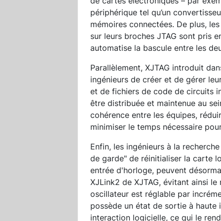
de cartes électroniques – par exem
périphérique tel qu’un convertiss
mémoires connectées. De plus, les
sur leurs broches JTAG sont pris e
automatise la bascule entre les d
Parallèlement, XJTAG introduit dan
ingénieurs de créer et de gérer le
et de fichiers de code de circuits 
être distribuée et maintenue au sei
cohérence entre les équipes, réduir
minimiser le temps nécessaire pour 
Enfin, les ingénieurs à la recherc
de garde" de réinitialiser la carte 
entrée d'horloge, peuvent désormais
XJLink2 de XJTAG, évitant ainsi le
oscillateur est réglable par incré
possède un état de sortie à haute i
interaction logicielle, ce qui le re