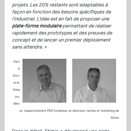
projets. Les 20% restants sont adaptables à
façon en fonction des besoins spécifiques de
l’industriel. L’idée est en fait de proposer une
plate-forme modulair
e
permettant de réaliser
rapidement des prototypes et des preuves de
concept et de lancer un premier déploiement
sans attendre
. »
Davi
d
Dorv
al et
Greg
ory
Wint
er, respectivement PDG fondateur et directeur ventes et marketing de
Stimio