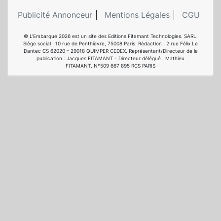
Publicité Annonceur
Mentions Légales
CGU
© L'Embarqué 2026 est un site des Editions Fitamant Technologies. SARL.
Siège social : 10 rue de Penthièvre, 75008 Paris. Rédaction : 2 rue Félix Le
Dantec CS 62020 – 29018 QUIMPER CEDEX. Représentant/Directeur de la
publication : Jacques FITAMANT - Directeur délégué : Mathieu
FITAMANT. N°509 667 895 RCS PARIS