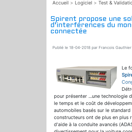
Accueil
>
Logiciel
>
Test & Validati
Spirent propose une solu
d'interférences du mond
connectée
Publié le 18-04-2018 par Francois Gauthier
Le f
Spir
Con
Détr
pour
présenter
...
une technologie de
le temps et le coût de développe
automobiles basés sur le standard 
constructeurs ont de plus en plus 
d'aide à la conduite avancés (ADAS
divertissement pour la voiture con