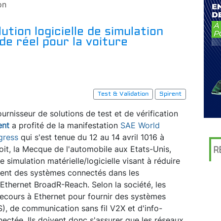
on
tion logicielle de simulation
e réel pour la voiture
Test & Validation
Spirent
ournisseur de solutions de test et de vérification
ent
a profité de la manifestation
SAE World
gress
qui s'est tenue du 12 au 14 avril 1016 à
oit, la Mecque de l'automobile aux Etats-Unis,
R
 simulation matérielle/logicielle visant à réduire
ment des systèmes connectés dans les
Ethernet BroadR-Reach. Selon la société, les
recours à Ethernet pour fournir des systèmes
), de communication sans fil V2X et d'info-
nectée. Ils doivent donc s'assurer que les réseaux