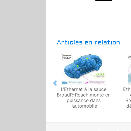
Articles en relation
Previous
L’Ethernet à la sauce
Eth
BroadR-Reach monte en
l
puissance dans
Br
l’automobile
dé