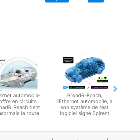
Next
ernet automobile :
BroadR-Reach,
L’Eth
’offre en circuits
l’Ethernet automobile, a
BroadR
oadR-Reach tient
son système de test
pu
sormais la route
logiciel signé Spirent