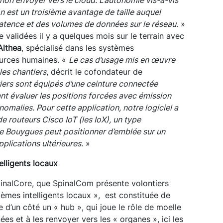
 est un troisième avantage de taille auquel
latence et des volumes de données sur le réseau
. »
e validées il y a quelques mois sur le terrain avec
Althea
, spécialisé dans les systèmes
ources humaines. «
Le cas d’usage mis en œuvre
 les chantiers
, décrit le cofondateur de
iers sont équipés d’une ceinture connectée
nt évaluer les positions forcées avec émission
nomalies. Pour cette application, notre logiciel a
 routeurs Cisco IoT (les IoX), un type
 Bouygues peut positionner d’emblée sur un
pplications ultérieure
s
. »
lligents locaux
pinalCore, que SpinalCom présente volontiers
èmes intelligents locaux »,
est constituée de
e d’un côté un « hub », qui joue le rôle de moelle
es et à les renvoyer vers les « organes », ici les