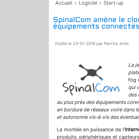
Accueil
>
Logiciel
>
Start-up
SpinalCom amène le clou
équipements connecté
Publié le 23-01-2016 par Pierrick Arlot
La j
plat
fog 
qui 
des 
au plus près des équipements conn
en bordure de réseaux voire dans les
et autonomie vis-à-vis des éventue
La montée en puissance de l’
Intern
produits, périphériques et capteu