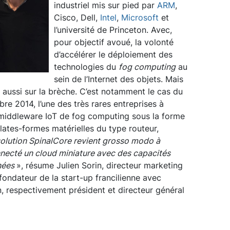
industriel mis sur pied par
ARM
,
Cisco, Dell,
Intel
,
Microsoft
et
l’université de Princeton. Avec,
pour objectif avoué, la volonté
d’accélérer le déploiement des
technologies du
fog computing
au
sein de l’Internet des objets. Mais
 aussi sur la brèche. C’est notamment le cas du
e 2014, l’une des très rares entreprises à
n middleware IoT de fog computing sous la forme
lates-formes matérielles du type routeur,
 solution SpinalCore revient grosso modo à
nnecté un cloud miniature avec des capacités
nées
», résume Julien Sorin, directeur marketing
ondateur de la start-up francilienne avec
, respectivement président et directeur général