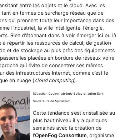
nsitant entre les objets et le cloud. Avec les
t tant en termes de surcharge réseau que de
tions qui prennent toute leur importance dans des
e l’industriel, la ville intelligente, l’énergie,
ports. Rien d’étonnant donc à voir émerger ici ou là
e à répartir les ressources de calcul, de gestion
e et de stockage au plus près des équipements
passerelles placées en bordure de réseaux voire
pproche qui évite de concentrer ces mêmes
r des infrastructures Internet, comme c’est le
ique en nuage (
cloud computing
).
Sébastien Coulon, Jérémie Bellec et Julien Sorin,
fondateurs de SpinalCom
Cette tendance s’est cristallisée au
plus haut niveau il y a quelques
semaines avec la création de
l’
, organisme
OpenFog Consortium