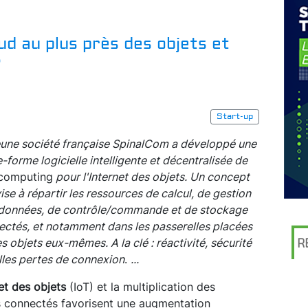
d au plus près des objets et
s
Start-up
eune société française SpinalCom a développé une
e-forme logicielle intelligente et décentralisée de
computing
pour l'Internet des objets. Un concept
vise à répartir les ressources de calcul, de gestion
données, de contrôle/commande et de stockage
ectés, et notamment dans les passerelles placées
 objets eux-mêmes. A la clé : réactivité, sécurité
R
lles pertes de connexion
.
...
et des objets
(IoT) et la multiplication des
rs connectés favorisent une augmentation