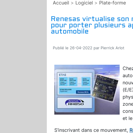
Accueil
>
Logiciel
>
Plate-forme
Renesas virtualise so
pour porter plusieurs a
automobile
Publié le 26-04-2022 par Pierrick Arlot
Chez
auto
nouv
(E/E
phys
zone
cons
et l
S’inscrivant dans ce mouvement,
R