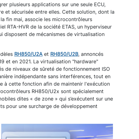
rer plusieurs applications sur une seule ECU,
e et sécurisée entre elles. Cette solution, dont la
 la fin mai, associe les microcontrôleurs
iel RTA-HVR de la société ETAS, un hyperviseur
ui disposent de mécanismes de virtualisation
odèles
RH850/U2A
et
RH850/U2B
, annoncés
 et en 2021. La virtualisation "hardware"
otés de niveaux de sûreté de fonctionnement ISO
nière indépendante sans interférences, tout en
ée à cette fonction afin de maintenir l'exécution
crocontrôleurs RH850/U2x sont spécialement
obiles dites « de zone » qui s’exécutent sur une
ts pour une surcharge de développement