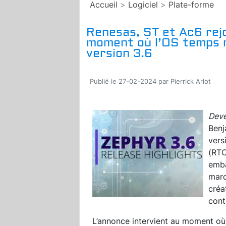
Accueil
>
Logiciel
>
Plate-forme
Renesas, ST et Ac6 rejo
moment où l’OS temps r
version 3.6
Publié le 27-02-2024 par Pierrick Arlot
Deve
Benj
vers
(RTO
emba
marq
créa
cont
L’annonce intervient au moment où R