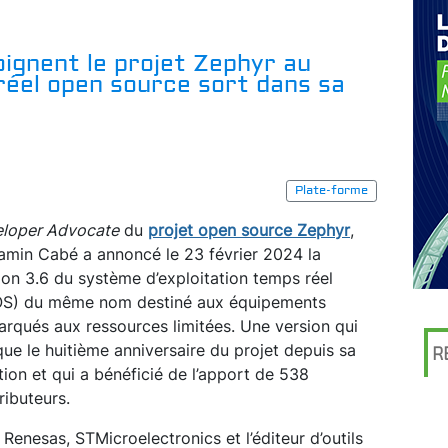
ignent le projet Zephyr au
éel open source sort dans sa
Plate-forme
loper Advocate
du
projet open source Zephyr
,
amin Cabé a annoncé le 23 février 2024 la
ion 3.6 du système d’exploitation temps réel
S) du même nom destiné aux équipements
rqués aux ressources limitées. Une version qui
ue le huitième anniversaire du projet depuis sa
R
tion et qui a bénéficié de l’apport de 538
ributeurs.
enesas, STMicroelectronics et l’éditeur d’outils