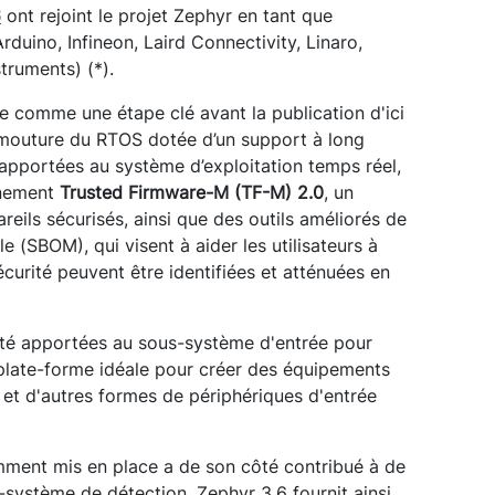
6
ont rejoint le projet Zephyr en tant que
duino, Infineon, Laird Connectivity, Linaro,
truments) (*).
e comme une étape clé avant la publication d'ici
e mouture du RTOS dotée d’un support à long
apportées au système d’exploitation temps réel,
onnement
Trusted Firmware-M (TF-M) 2.0
, un
eils sécurisés, ainsi que des outils améliorés de
e (SBOM), qui visent à aider les utilisateurs à
écurité peuvent être identifiées et atténuées en
té apportées au sous-système d'entrée pour
 plate-forme idéale pour créer des équipements
s et d'autres formes de périphériques d'entrée
mment mis en place a de son côté contribué à de
système de détection. Zephyr 3.6 fournit ainsi