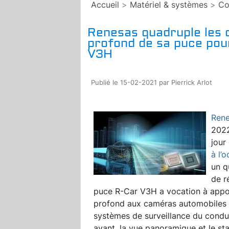
Accueil
>
Matériel & systèmes
>
Co
Renesas quadruple les 
profond de sa puce po
V3H
Publié le 15-02-2021 par Pierrick Arlot
Ren
2022
jour
à l’
un q
de r
puce R-Car V3H a vocation à appo
profond aux caméras automobiles
systèmes de surveillance du cond
avant, la vue panoramique et le st