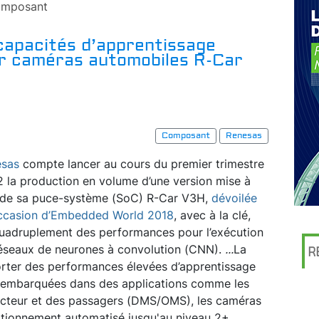
mposant
capacités d’apprentissage
ur caméras automobiles R-Car
Composant
Renesas
esas
compte lancer au cours du premier trimestre
 la production en volume d’une version mise à
 de sa puce-système (SoC) R-Car V3H,
dévoilée
occasion d’Embedded World 2018
, avec à la clé,
uadruplement des performances pour l’exécution
éseaux de neurones à convolution (CNN).
...
La
R
rter des performances élevées d’apprentissage
 embarquées dans des applications comme les
ucteur et des passagers (DMS/OMS), les caméras
ationnement automatisé jusqu'au niveau 2+.