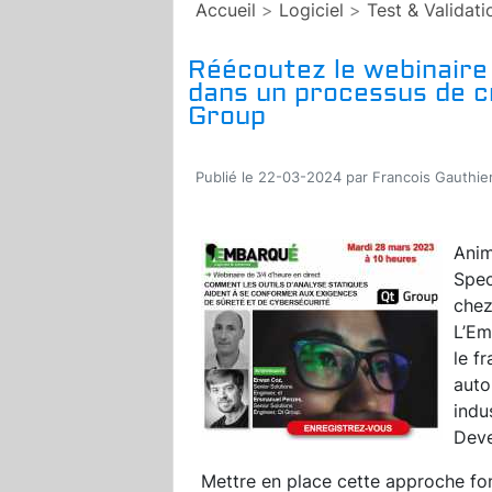
Accueil
>
Logiciel
>
Test & Validati
Réécoutez le webinaire
dans un processus de c
Group
Publié le 22-03-2024 par Francois Gauthie
Anim
Spec
che
L’Em
le f
auto
indu
Deve
Mettre en place cette approche fo