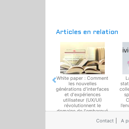
Articles en relation
White paper : Comment
L
Previous
les nouvelles
sta
générations d'interfaces
coll
et d'expériences
sp
utilisateur (UX/UI)
C
révolutionnent le
l’e
domaine de l'embarqué
Contact
A p