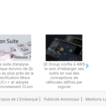
a suite d’analyse
Qt Group confie à AWS
Qt Gr
Next
tique Axivion de Qt
le soin d'héberger ses
inte
e au plus près de la
outils en vue des
graph
écification Misra
conceptions de
mic
/C++ et adopte
véhicules définis par
automo
nvironnement CLion
logiciel
ropos de L'Embarqué
Publicité Annonceur
Mentions L