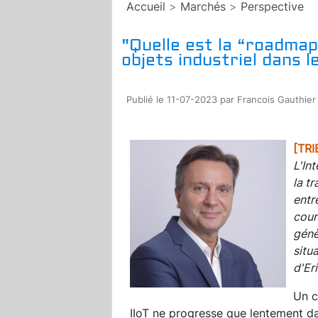
Accueil
>
Marchés
>
Perspective
"Quelle est la “roadmap
objets industriel dans 
Publié le 11-07-2023 par Francois Gauthier
[TR
L'In
la t
entr
cour
génè
situ
d'Er
Un c
IIoT ne progresse que lentement da