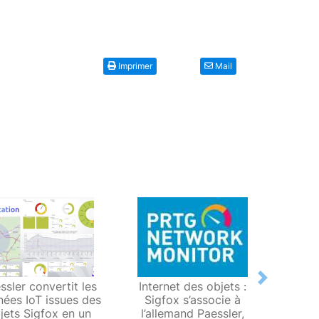
Imprimer
Mail
Next
ssler convertit les
Internet des objets :
"Les 
ées IoT issues des
Sigfox s’associe à
sont
jets Sigfox en un
l’allemand Paessler,
Troie 