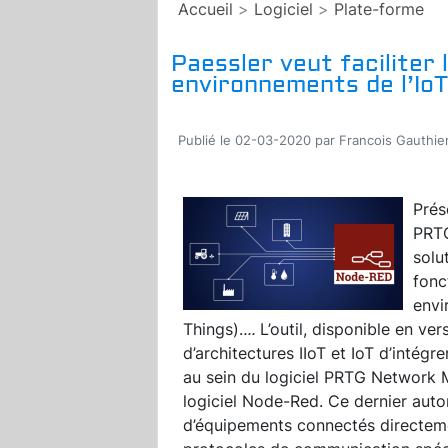
Accueil
>
Logiciel
>
Plate-forme
Paessler veut faciliter 
environnements de l’IoT
Publié le 02-03-2020 par Francois Gauthie
Prés
PRTG
solu
fonc
envi
Things).
...
L’outil, disponible en ver
d’architectures IIoT et IoT d’intég
au sein du logiciel PRTG Network 
logiciel Node-Red. Ce dernier auto
d’équipements connectés directe