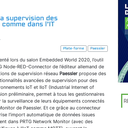
la supervision des
 comme dans l’IT
r
Plate-forme
Paessler
enté lors du salon Embedded World 2020, l’outil
 Node-RED-Connector de l’éditeur allemand de
tions de supervision réseau
Paessler
propose des
tionnalités avancées de supervision pour des
ronnements IoT et IIoT (Industrial Internet of
sion préliminaire, permet à tous les gestionnaires
rer la surveillance de leurs équipements connectés
R
Monitor de Paessler. Et ce grâce au connecteur
rise l’import automatique de données issues
ment dans PRTG Network Monitor (avec des