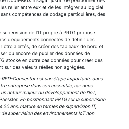
 de Node-RED. Il s’agit "juste" de positionner des
es relier entre eux et de les intégrer au logiciel
 sans compétences de codage particulières, des
e supervision de l’IT propre à PRTG propose
rcs d’équipements connectés de définir des
r être alertés, de créer des tableaux de bord et
oser ou encore de publier des données de
TG stocke en outre ces données pour créer des
nt sur des valeurs réelles non agrégées.
-RED-Connector est une étape importante dans
notre entreprise dans son ensemble, car nous
r un acteur majeur du développement de l’IoT
,
Paessler.
En positionnant PRTG sur la supervision
de 20 ans, mature en termes de supervision IT,
u de supervision des environnements IoT non