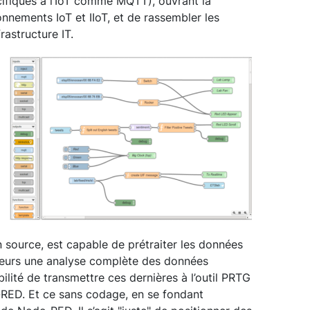
fiques à l’IoT comme MQTT), ouvrant la
onnements IoT et IIoT, et de rassembler les
rastructure IT.
 source, est capable de prétraiter les données
sateurs une analyse complète des données
bilité de transmettre ces dernières à l’outil PRTG
RED. Et ce sans codage, en se fondant