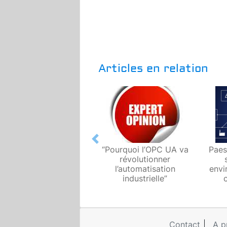
Articles en relation
Previous
“Pourquoi l’OPC UA va
Paess
révolutionner
l’automatisation
envi
industrielle”
Contact
A p