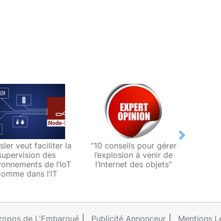
Next
ler veut faciliter la
"10 conseils pour gérer
"Comme
supervision des
l’explosion à venir de
conver
ronnements de l’IoT
l’Internet des objets"
des 
comme dans l’IT
i
ropos de L'Embarqué
Publicité Annonceur
Mentions L