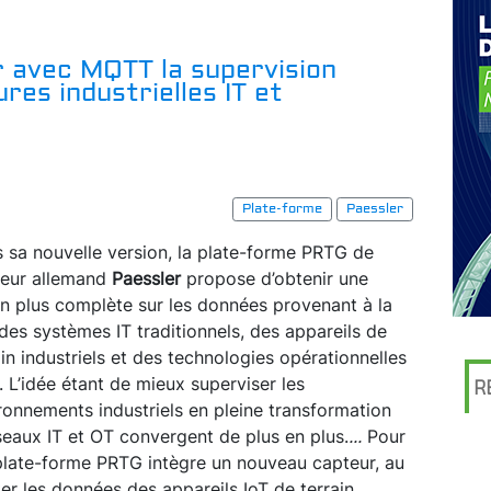
r avec MQTT la supervision
res industrielles IT et
Plate-forme
Paessler
 sa nouvelle version, la plate-forme PRTG de
iteur allemand
Paessler
propose d’obtenir une
on plus complète sur les données provenant à la
 des systèmes IT traditionnels, des appareils de
ain industriels et des technologies opérationnelles
. L’idée étant de mieux superviser les
R
ronnements industriels en pleine transformation
seaux IT et OT convergent de plus en plus.
...
Pour
a plate-forme PRTG intègre un nouveau capteur, au
ter les données des appareils IoT de terrain,