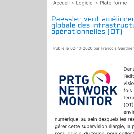
Accueil
>
Logiciel
>
Plate-forme
Paessler veut améliore
globale des infrastructu
opérationnelles (OT)
Publié le 02-10-2020 par Francois Gauthier
Dans
l’éd
visi
fois
terr
(OT)
envi
numérique, au sein desquels les ré
gérer cette supervision élargie, l
sens logiciel du terme, pour collec