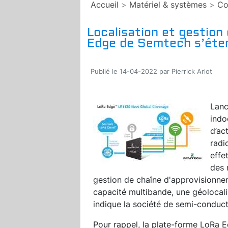
Accueil
>
Matériel & systèmes
>
Co
Localisation et gestion 
Edge de Semtech s’étend
Publié le 14-04-2022 par Pierrick Arlot
Lan
indo
d’ac
radi
effe
des 
gestion de chaîne d'approvisionneme
capacité multibande, une géolocal
indique la société de semi-conduct
Pour rappel, la plate-forme LoRa E