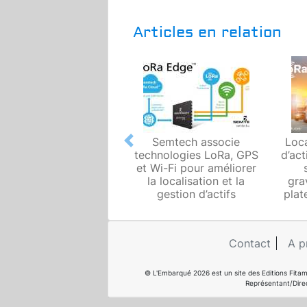
Articles en relation
Semtech associe
Loca
Previous
technologies LoRa, GPS
d’act
et Wi-Fi pour améliorer
la localisation et la
gra
gestion d’actifs
plat
Contact
A p
© L'Embarqué 2026 est un site des Editions Fitam
Représentant/Dire