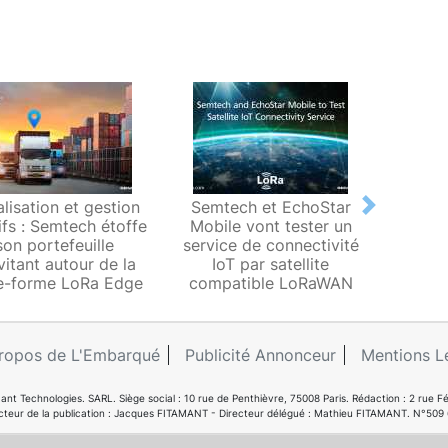
lisation et gestion
Semtech et EchoStar
Semt
Next
ifs : Semtech étoffe
Mobile vont tester un
c
son portefeuille
service de connectivité
conne
vitant autour de la
IoT par satellite
de
e-forme LoRa Edge
compatible LoRaWAN
commu
ropos de L'Embarqué
Publicité Annonceur
Mentions L
ant Technologies. SARL. Siège social : 10 rue de Penthièvre, 75008 Paris. Rédaction : 2 ru
cteur de la publication : Jacques FITAMANT - Directeur délégué : Mathieu FITAMANT. N°509