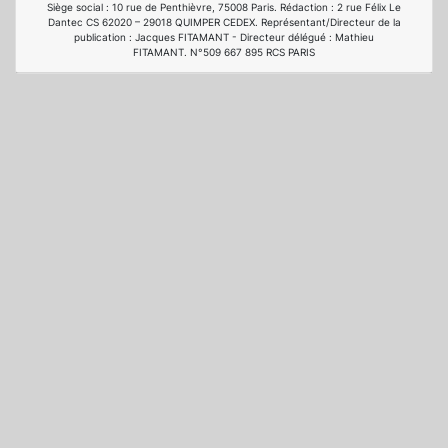
Siège social : 10 rue de Penthièvre, 75008 Paris. Rédaction : 2 rue Félix Le
Dantec CS 62020 – 29018 QUIMPER CEDEX. Représentant/Directeur de la
publication : Jacques FITAMANT - Directeur délégué : Mathieu
FITAMANT. N°509 667 895 RCS PARIS