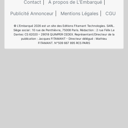
Contact
A propos de L'Embarqué
Publicité Annonceur
Mentions Légales
CGU
© L'Embarqué 2026 est un site des Editions Fitamant Technologies. SARL.
Siège social : 10 rue de Penthièvre, 75008 Paris. Rédaction : 2 rue Félix Le
Dantec CS 62020 – 29018 QUIMPER CEDEX. Représentant/Directeur de la
publication : Jacques FITAMANT - Directeur délégué : Mathieu
FITAMANT. N°509 667 895 RCS PARIS