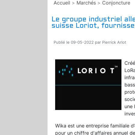
Accueil
>
Marchés
>
Conjoncture
Le groupe industriel al
suisse Loriot, fournis
Publié le 09-05-2022 par Pierrick Arlot
Créé
LoRa
infr
bass
prot
soci
une 
inve
Wika est une entreprise familiale 
pour un chiffre d'affaires annuel de