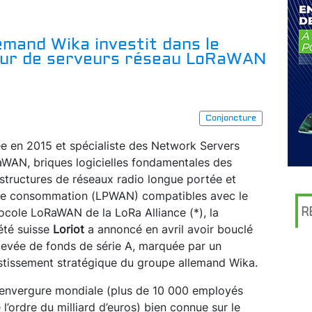
lemand Wika investit dans le
seur de serveurs réseau LoRaWAN
Conjoncture
e en 2015 et spécialiste des Network Servers
WAN, briques logicielles fondamentales des
astructures de réseaux radio longue portée et
e consommation (LPWAN) compatibles avec le
R
ocole LoRaWAN de la LoRa Alliance (*), la
été suisse
Loriot
a annoncé en avril avoir bouclé
levée de fonds de série A, marquée par un
stissement stratégique du groupe allemand Wika.
d’envergure mondiale (plus de 10 000 employés
 l’ordre du milliard d’euros) bien connue sur le