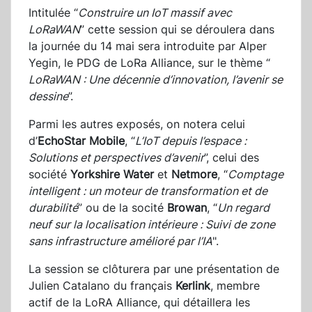
Intitulée “
Construire un IoT massif avec
LoRaWAN
” cette session qui se déroulera dans
la journée du 14 mai sera introduite par Alper
Yegin, le PDG de LoRa Alliance, sur le thème “
LoRaWAN : Une décennie d’innovation, l’avenir se
dessine
”.
Parmi les autres exposés, on notera celui
d’
EchoStar Mobile
, “
L’IoT depuis l’espace :
Solutions et perspectives d’avenir
”, celui des
société
Yorkshire Water
et
Netmore
, “
Comptage
intelligent : un moteur de transformation et de
durabilité
” ou de la socité
Browan
, “
Un regard
neuf sur la localisation intérieure : Suivi de zone
sans infrastructure amélioré par l’IA
".
La session se clôturera par une présentation de
Julien Catalano du français
Kerlink
, membre
actif de la LoRA Alliance, qui détaillera les