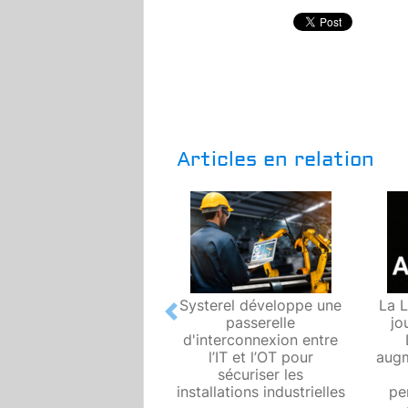
Articles en relation
Systerel développe une
La L
Previous
passerelle
jo
d'interconnexion entre
l’IT et l’OT pour
augm
sécuriser les
installations industrielles
pe