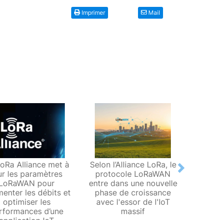
Imprimer
Mail
oRa Alliance met à
Selon l’Alliance LoRa, le
La fon
Next
ur les paramètres
protocole LoRaWAN
un 
LoRaWAN pour
entre dans une nouvelle
certi
enter les débits et
phase de croissance
contrô
optimiser les
avec l'essor de l'IoT
co
rformances d’une
massif
spéci