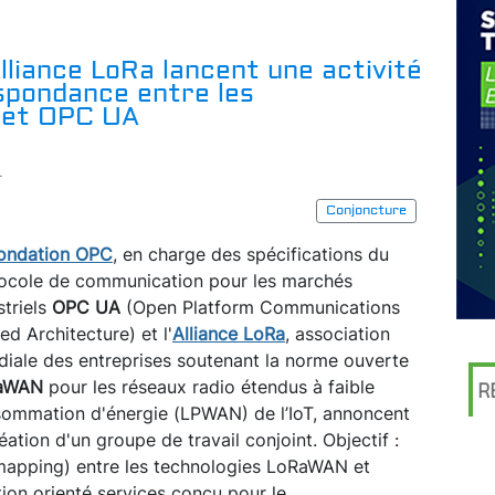
lliance LoRa lancent une activité
espondance entre les
 et OPC UA
r
Conjoncture
ondation OPC
, en charge des spécifications du
ocole de communication pour les marchés
striels
OPC UA
(Open Platform Communications
ied Architecture) et l'
Alliance LoRa
, association
iale des entreprises soutenant la norme ouverte
aWAN
pour les réseaux radio étendus à faible
R
ommation d'énergie (LPWAN) de l’IoT, annoncent
réation d'un groupe de travail conjoint. Objectif :
apping) entre les technologies LoRaWAN et
on orienté services conçu pour le