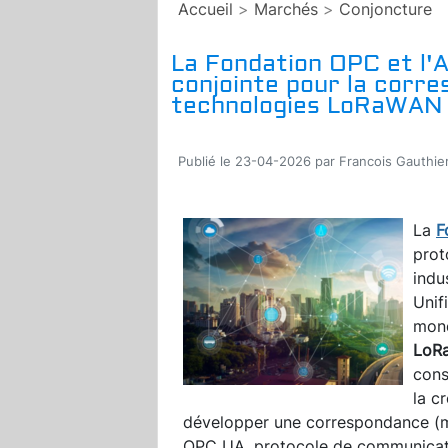
Accueil
>
Marchés
>
Conjoncture
La Fondation OPC et l'A
conjointe pour la corr
technologies LoRaWAN
Publié le 23-04-2026 par Francois Gauthie
La
F
prot
indu
Unif
mond
LoR
cons
la c
développer une correspondance (m
OPC UA, protocole de communicati