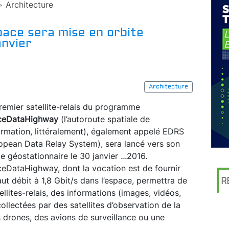
>
Architecture
space sera mise en orbite
anvier
Architecture
remier satellite-relais du programme
ceDataHighway
(l’autoroute spatiale de
formation, littéralement), également appelé EDRS
opean Data Relay System), sera lancé vers son
te géostationnaire le 30 janvier
...
2016.
eDataHighway, dont la vocation est de fournir
ut débit à 1,8 Gbit/s dans l’espace, permettra de
R
tellites-relais, des informations (images, vidéos,
llectées par des satellites d’observation de la
s drones, des avions de surveillance ou une