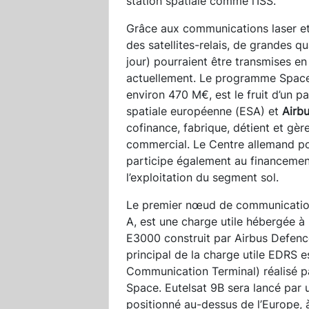
station spatiale comme l’ISS.
Grâce aux communications laser et
des satellites-relais, de grandes q
jour) pourraient être transmises en 
actuellement. Le programme Spac
environ 470 M€, est le fruit d’un p
spatiale européenne (ESA) et
Airb
cofinance, fabrique, détient et gère
commercial. Le Centre allemand pou
participe également au financeme
l’exploitation du segment sol.
Le premier nœud de communicati
A, est une charge utile hébergée à 
E3000 construit par Airbus Defence
principal de la charge utile EDRS 
Communication Terminal) réalisé pa
Space. Eutelsat 9B sera lancé par 
positionné au-dessus de l’Europe, 