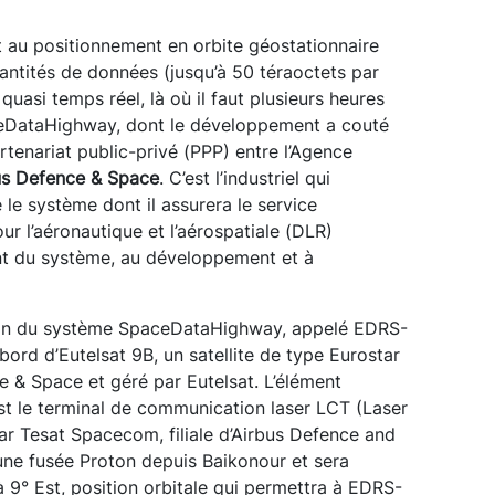
 au positionnement en orbite géostationnaire
uantités de données (jusqu’à 50 téraoctets par
quasi temps réel, là où il faut plusieurs heures
eDataHighway, dont le développement a couté
artenariat public-privé (PPP) entre l’Agence
us Defence & Space
. C’est l’industriel qui
 le système dont il assurera le service
r l’aéronautique et l’aérospatiale (DLR)
nt du système, au développement et à
on du système SpaceDataHighway, appelé EDRS-
bord d’Eutelsat 9B, un satellite de type Eurostar
 & Space et géré par Eutelsat. L’élément
est le terminal de communication laser LCT (Laser
r Tesat Spacecom, filiale d’Airbus Defence and
une fusée Proton depuis Baikonour et sera
à 9° Est, position orbitale qui permettra à EDRS-