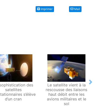
Imprimer
Mail
Next
sophistication des
Le satellite vient à la
D
satellites
rescousse des liaisons
cara
tationnaires s’élève
haut débit entre les
sat
d’un cran
avions militaires et le
modifi
sol
pa