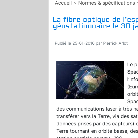
Accueil
>
Normes & spécifications
La fibre optique de l’e
géostationnaire le 30 j
Publié le 25-01-2016 par Pierrick Arlot
Le p
Spa
l’in
(Eur
orbi
Spac
des communications laser à très ha
transférer vers la Terre, via des sa
données prises par des capteurs) co
Terre tournant en orbite basse, de