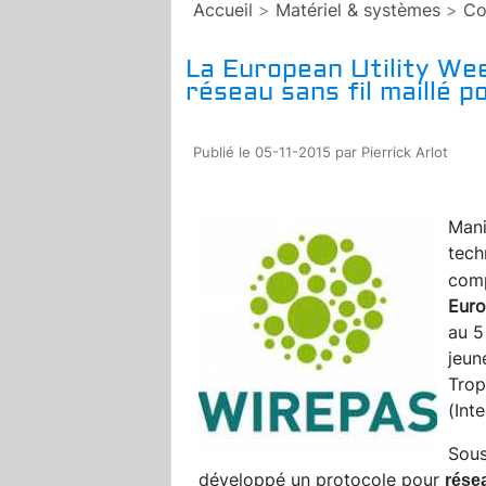
Accueil
>
Matériel & systèmes
>
Co
La European Utility We
réseau sans fil maillé p
Publié le 05-11-2015 par Pierrick Arlot
Mani
tech
comp
Euro
au 5
jeun
Trop
(Int
Sous
développé un protocole pour
résea