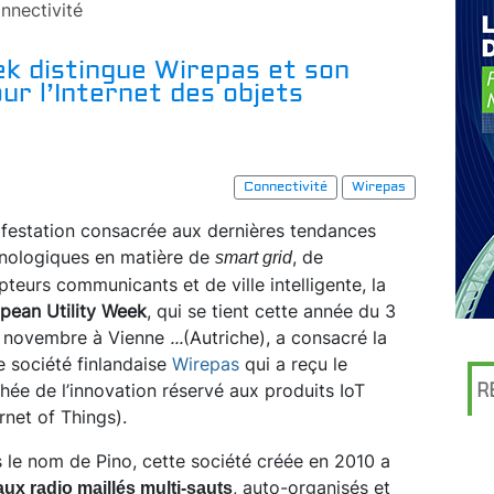
nnectivité
ek distingue Wirepas et son
our l’Internet des objets
Connectivité
Wirepas
festation consacrée aux dernières tendances
nologiques en matière de
, de
smart grid
teurs communicants et de ville intelligente, la
pean Utility Week
, qui se tient cette année du 3
 novembre à Vienne
...
(Autriche), a consacré la
e société finlandaise
Wirepas
qui a reçu le
R
hée de l’innovation réservé aux produits IoT
ernet of Things).
 le nom de Pino, cette société créée en 2010 a
, auto-organisés et
ux radio maillés multi-sauts