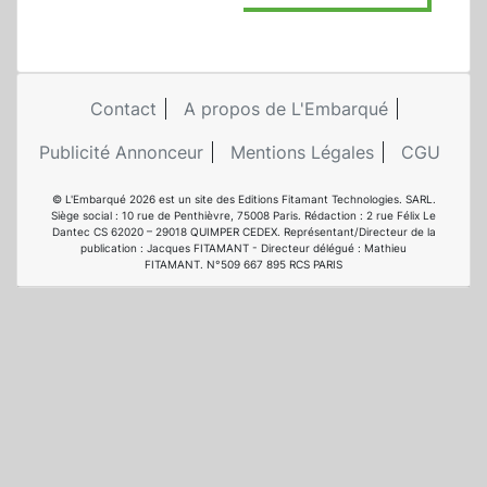
Contact
A propos de L'Embarqué
Publicité Annonceur
Mentions Légales
CGU
© L'Embarqué 2026 est un site des Editions Fitamant Technologies. SARL.
Siège social : 10 rue de Penthièvre, 75008 Paris. Rédaction : 2 rue Félix Le
Dantec CS 62020 – 29018 QUIMPER CEDEX. Représentant/Directeur de la
publication : Jacques FITAMANT - Directeur délégué : Mathieu
FITAMANT. N°509 667 895 RCS PARIS