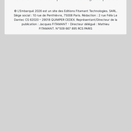
© L'Embarqué 2026 est un site des Editions Fitamant Technologies. SARL.
Siège social : 10 rue de Penthièvre, 75008 Paris. Rédaction : 2 rue Félix Le
Dantec CS 62020 – 29018 QUIMPER CEDEX. Représentant/Directeur de la
publication : Jacques FITAMANT - Directeur délégué : Mathieu
FITAMANT. N°509 667 895 RCS PARIS