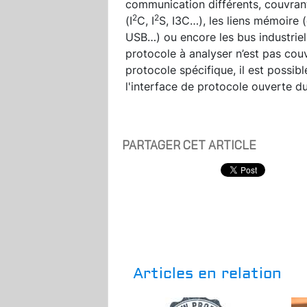
communication différents, couvrant
2
2
(I
C, I
S, I3C…), les liens mémoire 
USB…) ou encore les bus industriel
protocole à analyser n’est pas couve
protocole spécifique, il est possi
l'interface de protocole ouverte d
PARTAGER CET ARTICLE
Articles en relation