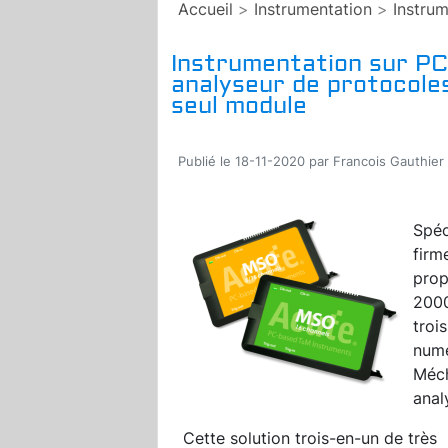
Accueil
>
Instrumentation
>
Instrum
Instrumentation sur PC 
analyseur de protocoles
seul module
Publié le 18-11-2020 par Francois Gauthier
Spéc
firm
prop
2000
troi
numé
Méch
anal
Cette solution trois-en-un de très