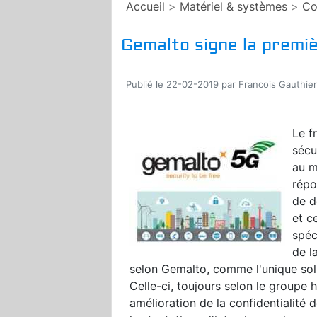
Accueil
>
Matériel & systèmes
>
Co
Gemalto signe la premi
Publié le 22-02-2019 par Francois Gauthier
Le f
sécu
au m
répo
de d
et c
spéc
de l
selon Gemalto, comme l'unique sol
Celle-ci, toujours selon le groupe
amélioration de la confidentialité