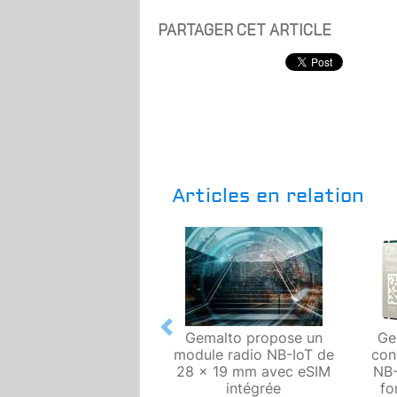
PARTAGER CET ARTICLE
Articles en relation
Previous
Gemalto propose un
Ge
module radio NB-IoT de
con
28 x 19 mm avec eSIM
NB-
intégrée
fo