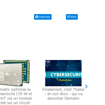
Imprimer
Mail
Next
malto optimise la
Finalement, c’est Thales
Gema
nectivité LTE-M et
- et non Atos - qui va
module
IoT via un module
absorber Gemalto
28 x 
ndé sur un circuit