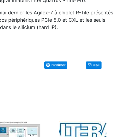
rogrammables Intel Quartus Prime Pro.
mai dernier les Agilex-7 à chiplet R-Tile présentés
s périphériques PCIe 5.0 et CXL et les seuls
ns le silicium (hard IP).
Imprimer
Mail