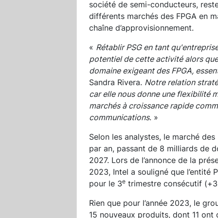
société de semi-conducteurs, reste
différents marchés des FPGA en mati
chaîne d’approvisionnement.
«
Rétablir PSG en tant qu'entrepris
potentiel de cette activité alors qu
domaine exigeant des FPGA, essenti
Sandra Rivera.
Notre relation strat
car elle nous donne une flexibilité
marchés à croissance rapide comme 
communications
. »
Selon les analystes, le marché de
par an, passant de 8 milliards de do
2027. Lors de l’annonce de la prés
2023, Intel a souligné que l’entité 
e
pour le 3
trimestre consécutif (+3
Rien que pour l’année 2023, le gro
15 nouveaux produits, dont 11 ont 