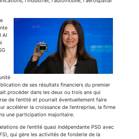
ations, l'industriel, l'automobile, l'aérospatial
te
ante
 AI
i
PSG
unité
blication de ses résultats financiers du premier
rait procéder dans les deux ou trois ans qui
se de l’entité et pourrait éventuellement faire
r accélérer la croissance de l’entreprise, la firme
 une participation majoritaire.
relations de l’entité quasi indépendante PSG avec
IFS), qui gère les activités de fonderie de la