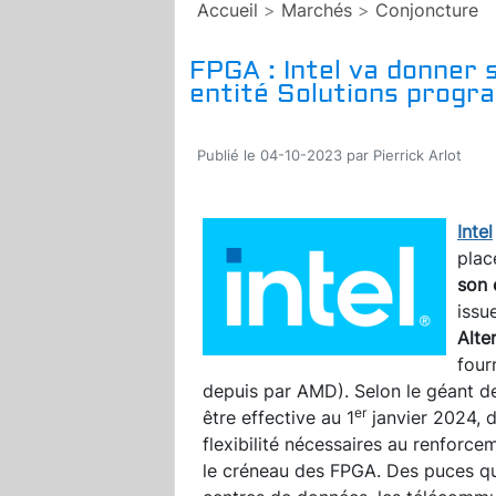
Accueil
>
Marchés
>
Conjoncture
FPGA : Intel va donner 
entité Solutions progr
Publié le 04-10-2023 par Pierrick Arlot
Intel
plac
son 
issu
Alte
four
depuis par AMD). Selon le géant de
er
être effective au 1
janvier 2024, d
flexibilité nécessaires au renforce
le créneau des FPGA. Des puces qu