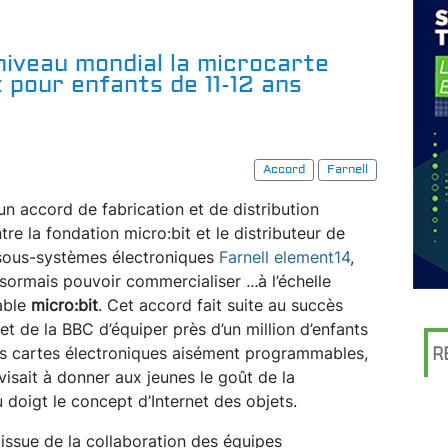
niveau mondial la microcarte
 pour enfants de 11-12 ans
Accord
Farnell
un accord de fabrication et de distribution
tre la fondation micro:bit et le distributeur de
sous-systèmes électroniques
Farnell element14
,
ésormais pouvoir commercialiser
...
à l’échelle
able
micro:bit
. Cet accord fait suite au succès
t de la BBC d’équiper près d’un million d’enfants
tes cartes électroniques aisément programmables,
R
 visait à donner aux jeunes le goût de la
u doigt le concept d’Internet des objets.
 issue de la collaboration des équipes