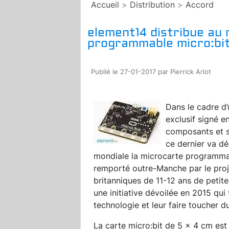
Accueil
>
Distribution
>
Accord
element14 distribue au 
programmable micro:bit
Publié le 27-01-2017 par Pierrick Arlot
Dans le cadre d’
exclusif signé en
composants et 
ce dernier va d
mondiale la microcarte programm
remporté outre-Manche par le proje
britanniques de 11-12 ans de peti
une initiative dévoilée en 2015 qui
technologie et leur faire toucher d
La carte micro:bit de 5 x 4 cm est