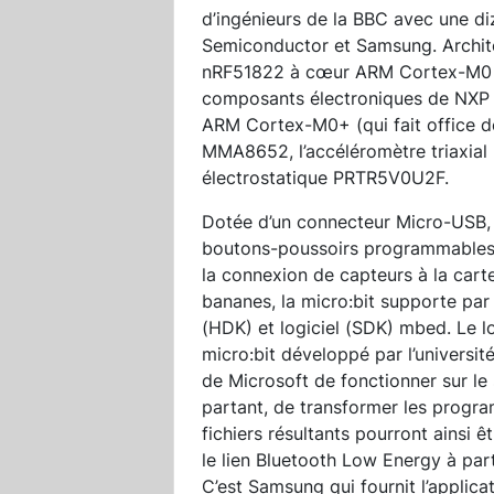
d’ingénieurs de la BBC avec une d
Semiconductor et Samsung. Archit
nRF51822 à cœur ARM Cortex-M0 de
composants électroniques de NXP 
ARM Cortex-M0+ (qui fait office de
MMA8652, l’accéléromètre triaxial 
électrostatique PRTR5V0U2F.
Dotée d’un connecteur Micro-USB, 
boutons-poussoirs programmables 
la connexion de capteurs à la cart
bananes, la micro:bit supporte par 
(HDK) et logiciel (SDK) mbed. Le 
micro:bit développé par l’universi
de Microsoft de fonctionner sur le
partant, de transformer les progr
fichiers résultants pourront ainsi ê
le lien Bluetooth Low Energy à part
C’est Samsung qui fournit l’applic