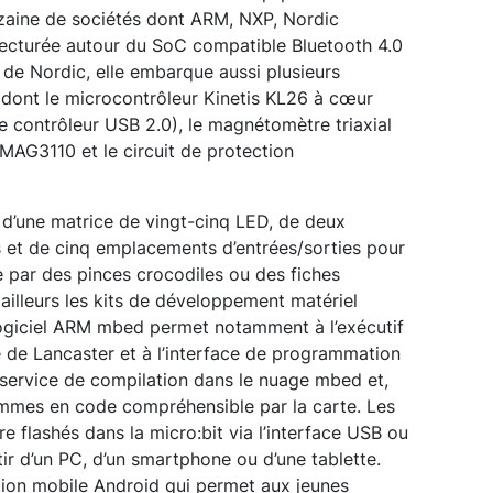
izaine de sociétés dont ARM, NXP, Nordic
ecturée autour du SoC compatible Bluetooth 4.0
 Nordic, elle embarque aussi plusieurs
dont le microcontrôleur Kinetis KL26 à cœur
 contrôleur USB 2.0), le magnétomètre triaxial
MAG3110 et le circuit de protection
d’une matrice de vingt-cinq LED, de deux
et de cinq emplacements d’entrées/sorties pour
e par des pinces crocodiles ou des fiches
ailleurs les kits de développement matériel
logiciel ARM mbed permet notamment à l’exécutif
té de Lancaster et à l’interface de programmation
 service de compilation dans le nuage mbed et,
ammes en code compréhensible par la carte. Les
tre flashés dans la micro:bit via l’interface USB ou
ir d’un PC, d’un smartphone ou d’une tablette.
ation mobile Android qui permet aux jeunes