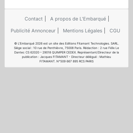
Contact
A propos de L'Embarqué
Publicité Annonceur
Mentions Légales
CGU
© L'Embarqué 2026 est un site des Editions Fitamant Technologies. SARL.
Siège social : 10 rue de Penthièvre, 75008 Paris. Rédaction : 2 rue Félix Le
Dantec CS 62020 – 29018 QUIMPER CEDEX. Représentant/Directeur de la
publication : Jacques FITAMANT - Directeur délégué : Mathieu
FITAMANT. N°509 667 895 RCS PARIS