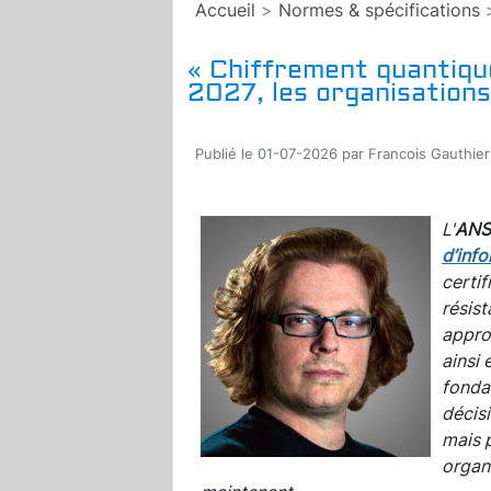
Accueil
>
Normes & spécifications
« Chiffrement quantique
2027, les organisations
Publié le 01-07-2026 par Francois Gauthier
L'
ANS
d’inf
certif
résist
appro
ainsi 
fonda
décis
mais p
organi