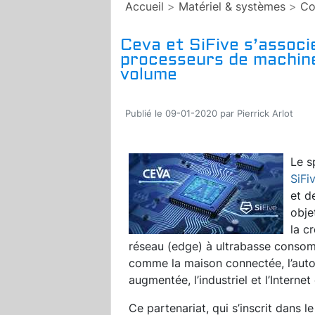
Accueil
>
Matériel & systèmes
>
Co
Ceva et SiFive s’associ
processeurs de machine
volume
Publié le 09-01-2020 par Pierrick Arlot
Le s
SiFi
et d
obje
la c
réseau (edge) à ultrabasse cons
comme la maison connectée, l’automo
augmentée, l’industriel et l’Internet
Ce partenariat, qui s’inscrit dans