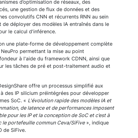
ismes d’optimisation de réseaux, des
cés, une gestion de flux de données et des
nes convolutifs CNN et récurrents RNN au sein
et de déployer des modèles IA entraînés dans le
ur le calcul d'inférence.
ion une plate-forme de développement complète
 NeuPro permettant la mise au point
ofondeur à l'aide du framework CDNN, ainsi que
ur les tâches de pré et post-traitement audio et
esignShare offre un processus simplifié aux
 à des IP silicium préintégrées pour développer
èmes SoC. «
L'évolution rapide des modèles IA et
mmation, de latence et de performances imposent
le pour les IP et la conception de SoC et c’est à
 le portefeuille commun Ceva/SiFive
», indique
 de SiFive.