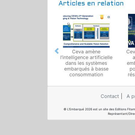
Articles en relation
Ceva amène
Cev
Previous
l’intelligence artificielle
dans les systèmes
emb
embarqués à basse
po
consommation
ré
Contact
A p
© L'Embarqué 2026 est un site des Editions Fitam
Représentant/Dire