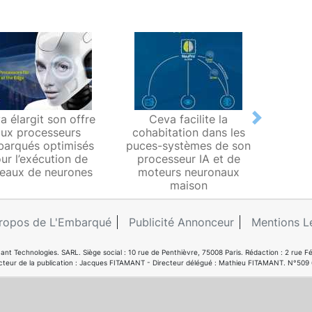
a élargit son offre
Ceva facilite la
Pion
Next
aux processeurs
cohabitation dans les
RISC
arqués optimisés
puces-systèmes de son
aux m
ur l’exécution de
processeur IA et de
et 
seaux de neurones
moteurs neuronaux
maison
ropos de L'Embarqué
Publicité Annonceur
Mentions L
ant Technologies. SARL. Siège social : 10 rue de Penthièvre, 75008 Paris. Rédaction : 2 ru
cteur de la publication : Jacques FITAMANT - Directeur délégué : Mathieu FITAMANT. N°509