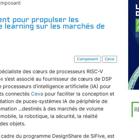
mposant
ent pour propulser les
 learning sur les marchés de
Composant
Ceva
pécialiste des cœurs de processeurs RISC-V
ve
s’est associé au fournisseur de cœurs de DSP
e processeurs d’intelligence artificielle (IA) pour
ts connectés
Ceva
pour faciliter la conception et
réation de puces-systèmes IA de périphérie de
ommation
...
destinés à des marchés de volume
R
bile, la robotique, la sécurité, la réalité
 des objets.
 le cadre du programme DesignShare de SiFive, est