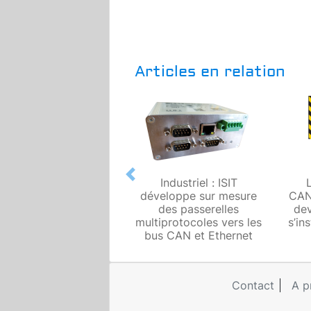
Articles en relation
Previous
Industriel : ISIT
développe sur mesure
CAN
des passerelles
dev
multiprotocoles vers les
s’in
bus CAN et Ethernet
Contact
A p