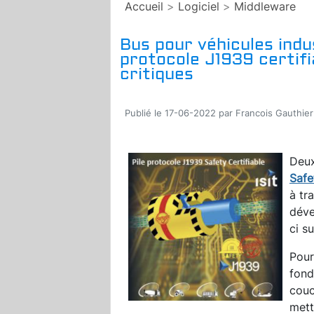
Accueil
>
Logiciel
>
Middleware
Bus pour véhicules indust
protocole J1939 certifi
critiques
Publié le 17-06-2022 par Francois Gauthier
Deux
Safe
à tr
déve
ci s
Pour
fond
couc
mett