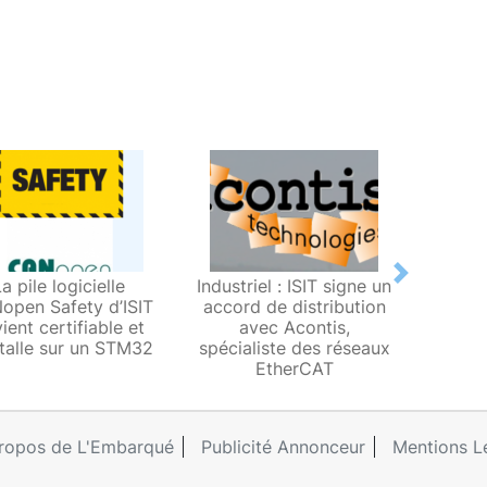
Next
La pile logicielle
Industriel : ISIT signe un
Piles 
open Safety d’ISIT
accord de distribution
réseaux
ient certifiable et
avec Acontis,
sign
stalle sur un STM32
spécialiste des réseaux
dis
EtherCAT
Pyr
ropos de L'Embarqué
Publicité Annonceur
Mentions L