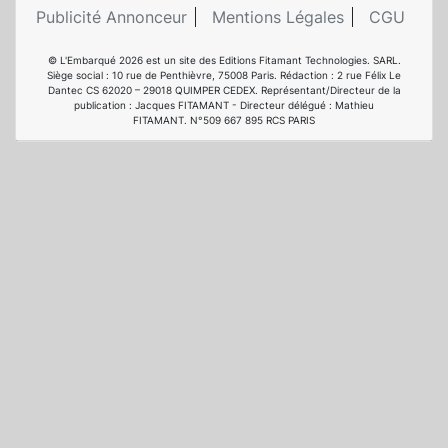
Publicité Annonceur
Mentions Légales
CGU
© L'Embarqué 2026 est un site des Editions Fitamant Technologies. SARL.
Siège social : 10 rue de Penthièvre, 75008 Paris. Rédaction : 2 rue Félix Le
Dantec CS 62020 – 29018 QUIMPER CEDEX. Représentant/Directeur de la
publication : Jacques FITAMANT - Directeur délégué : Mathieu
FITAMANT. N°509 667 895 RCS PARIS