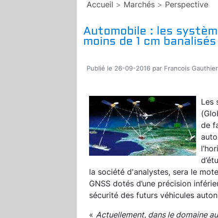
Accueil
>
Marchés
>
Perspective
Automobile : les système
moins de 1 cm banalisé
Publié le 26-09-2016 par Francois Gauthier
L
es 
(Glo
de f
auto
l’ho
d’ét
la société d'analystes, sera le mot
GNSS dotés d’une précision inférieu
sécurité des futurs véhicules auto
«
Actuellement, dans le domaine a