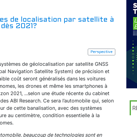
s de localisation par satellite à
s dès 2021?
Perspective
systèmes de géolocalisation par satellite
GNSS
bal Navigation Satellite System) de précision
et
aible coût seront généralisés dans
les voitures
nomes, les drones et même les smartphones à
rizon 2021,
...
selon une étude récente du cabinet
udes ABI Research. Ce sera l’automobile qui, selon
eur de cette banalisation, avec des systèmes
R
re au centimètre, condition essentielle à la
nomes.
utomobile, beaucoup de technologies sont en