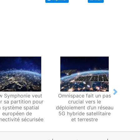
Next
w Symphonie veut
Omnispace fait un pas
Anywa
r sa partition pour
crucial vers le
le
 système spatial
déploiement d’un réseau
a
européen de
5G hybride satellitaire
nanosa
nectivité sécurisée
et terrestre