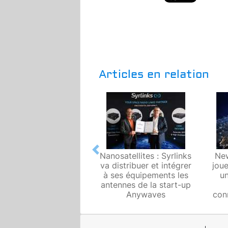
Articles en relation
Previous
Nanosatellites : Syrlinks
Ne
va distribuer et intégrer
joue
à ses équipements les
un
antennes de la start-up
Anywaves
con