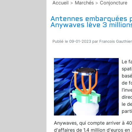
Accueil
>
Marchés
>
Conjoncture
Antennes embarquées pou
Anywaves lève 3 million
Publié le 09-01-2023 par Francois Gauthier
Le f
spat
basé
de f
l’in
dire
le d
part
Anywaves, qui compte arriver à 40 
d'affaires de 1,4 million d'euros en