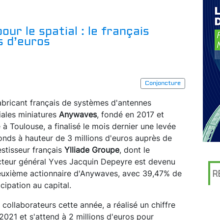
r le spatial : le français
s d’euros
Conjoncture
abricant français de systèmes d'antennes
iales miniatures
Anywaves
, fondé en 2017 et
 à Toulouse, a finalisé le mois dernier une levée
onds à hauteur de 3 millions d'euros auprès de
vestisseur français
Ylliade Groupe
, dont le
cteur général Yves Jacquin Depeyre est devenu
euxième actionnaire d'Anywaves, avec 39,47% de
R
icipation au capital.
collaborateurs cette année, a réalisé un chiffre
 2021 et s'attend à 2 millions d'euros pour