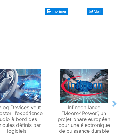
Imprimer
Mail
Next
alog Devices veut
Infineon lance
« 
oster" l’expérience
“Moore4Power”, un
devien
udio à bord des
projet phare européen
icules définis par
pour une électronique
logiciels
de puissance durable