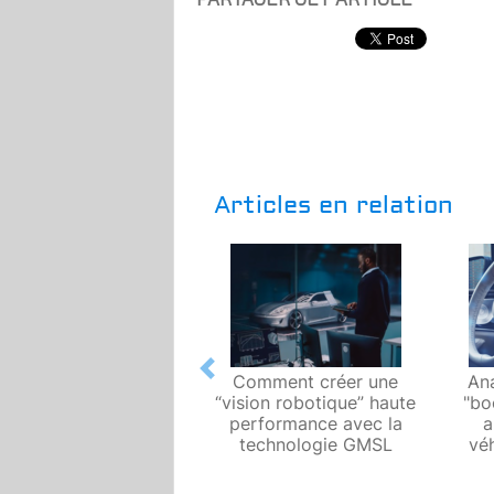
Articles en relation
Previous
Comment créer une
An
“vision robotique” haute
"bo
performance avec la
a
technologie GMSL
véh