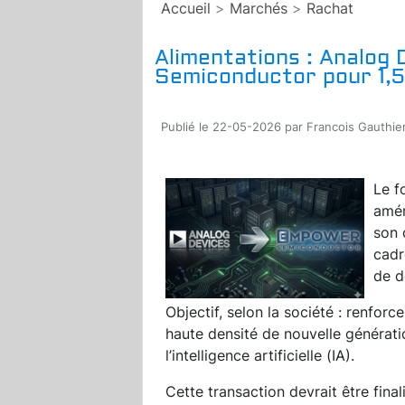
Accueil
>
Marchés
>
Rachat
Alimentations : Analog
Semiconductor pour 1,5 
Publié le 22-05-2026 par Francois Gauthie
Le f
amér
son 
cadr
de d
Objectif, selon la société : renforc
haute densité de nouvelle génératio
l’intelligence artificielle (IA).
Cette transaction devrait être fin