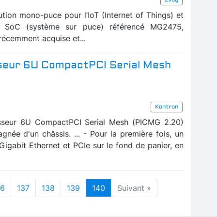
ution mono-puce pour l’IoT (Internet of Things) et
un SoC (système sur puce) référencé MG2475,
récemment acquise et...
sseur 6U CompactPCI Serial Mesh
Kontron
sseur 6U CompactPCI Serial Mesh (PICMG 2.20)
née d'un châssis. ... - Pour la première fois, un
gabit Ethernet et PCIe sur le fond de panier, en
36
137
138
139
140
Suivant »