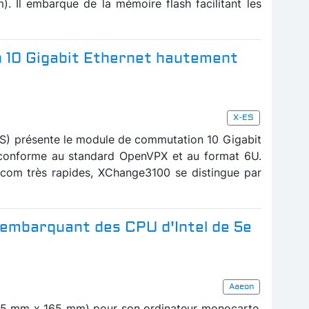
m). Il embarque de la mémoire flash facilitant les
 10 Gigabit Ethernet hautement
X-ES
ES) présente le module de commutation 10 Gigabit
conforme au standard OpenVPX et au format 6U.
com très rapides, XChange3100 se distingue par
 embarquant des CPU d'Intel de 5e
Aaeon
115 mm x 165 mm) pour son ordinateur monocarte,