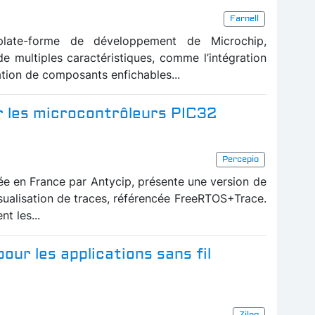
Farnell
 plate-forme de développement de Microchip,
de multiples caractéristiques, comme l’intégration
ation de composants enfichables...
r les microcontrôleurs PIC32
Percepio
uée en France par Antycip, présente une version de
visualisation de traces, référencée FreeRTOS+Trace.
t les...
ur les applications sans fil
Zilog