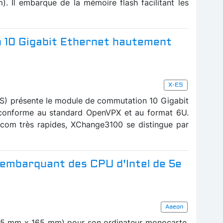
m). Il embarque de la mémoire flash facilitant les
 10 Gigabit Ethernet hautement
X-ES
ES) présente le module de commutation 10 Gigabit
conforme au standard OpenVPX et au format 6U.
com très rapides, XChange3100 se distingue par
 embarquant des CPU d'Intel de 5e
Aaeon
115 mm x 165 mm) pour son ordinateur monocarte,