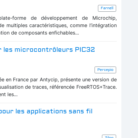
Farnell
 plate-forme de développement de Microchip,
de multiples caractéristiques, comme l’intégration
ation de composants enfichables...
r les microcontrôleurs PIC32
Percepio
uée en France par Antycip, présente une version de
visualisation de traces, référencée FreeRTOS+Trace.
t les...
ur les applications sans fil
Zilog