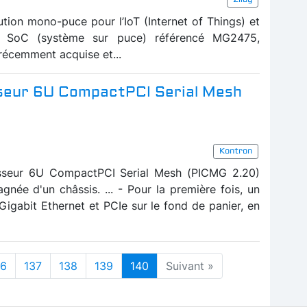
ution mono-puce pour l’IoT (Internet of Things) et
un SoC (système sur puce) référencé MG2475,
récemment acquise et...
sseur 6U CompactPCI Serial Mesh
Kontron
sseur 6U CompactPCI Serial Mesh (PICMG 2.20)
née d'un châssis. ... - Pour la première fois, un
gabit Ethernet et PCIe sur le fond de panier, en
36
137
138
139
140
Suivant »