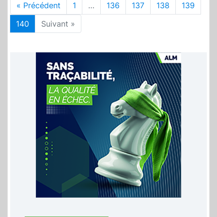
« Précédent
1
…
136
137
138
139
140
Suivant »