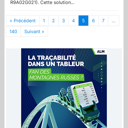
R9A02G021). Cette solution...
« Précédent
1
2
3
4
5
6
7
…
140
Suivant »