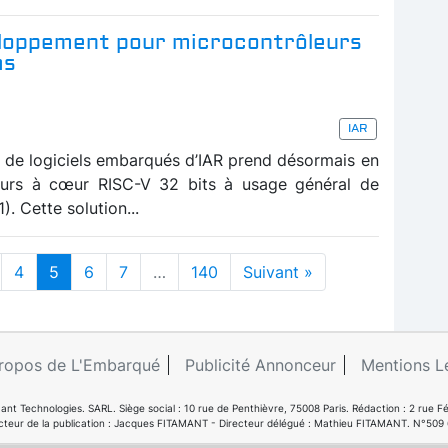
loppement pour microcontrôleurs
as
IAR
de logiciels embarqués d’IAR prend désormais en
eurs à cœur RISC-V 32 bits à usage général de
Cette solution...
4
5
6
7
…
140
Suivant »
ropos de L'Embarqué
Publicité Annonceur
Mentions L
ant Technologies. SARL. Siège social : 10 rue de Penthièvre, 75008 Paris. Rédaction : 2 ru
cteur de la publication : Jacques FITAMANT - Directeur délégué : Mathieu FITAMANT. N°509