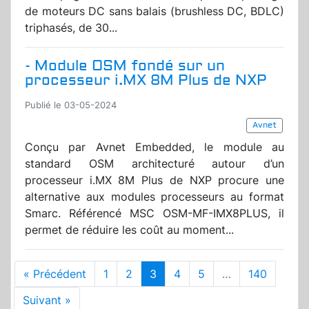
de moteurs DC sans balais (brushless DC, BDLC)
triphasés, de 30...
- Module OSM fondé sur un
processeur i.MX 8M Plus de NXP
Publié le 03-05-2024
Avnet
Conçu par Avnet Embedded, le module au
standard OSM architecturé autour d’un
processeur i.MX 8M Plus de NXP procure une
alternative aux modules processeurs au format
Smarc. Référencé MSC OSM-MF-IMX8PLUS, il
permet de réduire les coût au moment...
« Précédent
1
2
3
4
5
…
140
Suivant »