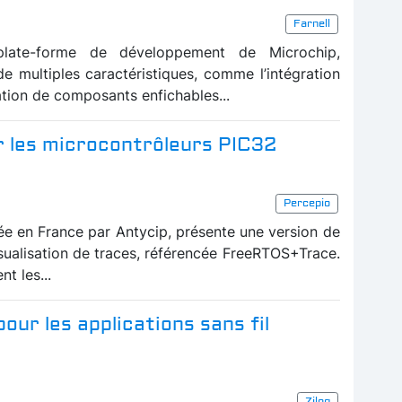
Farnell
 plate-forme de développement de Microchip,
de multiples caractéristiques, comme l’intégration
ation de composants enfichables...
r les microcontrôleurs PIC32
Percepio
uée en France par Antycip, présente une version de
visualisation de traces, référencée FreeRTOS+Trace.
t les...
ur les applications sans fil
Zilog