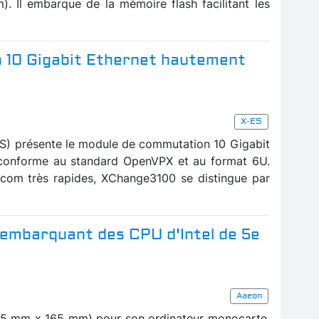
m). Il embarque de la mémoire flash facilitant les
 10 Gigabit Ethernet hautement
X-ES
ES) présente le module de commutation 10 Gigabit
conforme au standard OpenVPX et au format 6U.
com très rapides, XChange3100 se distingue par
 embarquant des CPU d'Intel de 5e
Aaeon
115 mm x 165 mm) pour son ordinateur monocarte,