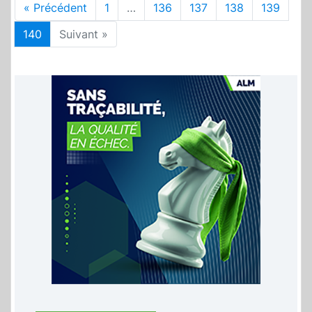
« Précédent
1
…
136
137
138
139
140
Suivant »