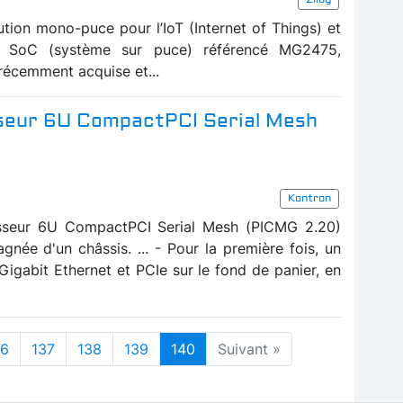
ution mono-puce pour l’IoT (Internet of Things) et
un SoC (système sur puce) référencé MG2475,
récemment acquise et...
sseur 6U CompactPCI Serial Mesh
Kontron
sseur 6U CompactPCI Serial Mesh (PICMG 2.20)
née d'un châssis. ... - Pour la première fois, un
gabit Ethernet et PCIe sur le fond de panier, en
36
137
138
139
140
Suivant »