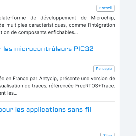
Farnell
 plate-forme de développement de Microchip,
de multiples caractéristiques, comme l’intégration
ation de composants enfichables...
r les microcontrôleurs PIC32
Percepio
uée en France par Antycip, présente une version de
visualisation de traces, référencée FreeRTOS+Trace.
t les...
ur les applications sans fil
Zilog