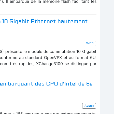
m). Il embarque de la mémoire flash facilitant les
 10 Gigabit Ethernet hautement
X-ES
ES) présente le module de commutation 10 Gigabit
conforme au standard OpenVPX et au format 6U.
com très rapides, XChange3100 se distingue par
 embarquant des CPU d'Intel de 5e
Aaeon
115 mm x 165 mm) pour son ordinateur monocarte,