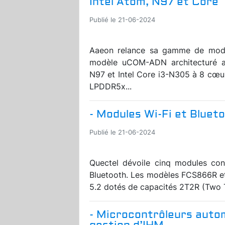
Intel Atom, N97 et Core
Publié le 21-06-2024
Aaeon relance sa gamme de mod
modèle uCOM-ADN architecturé au
N97 et Intel Core i3-N305 à 8 cœu
LPDDR5x...
- Modules Wi-Fi et Blueto
Publié le 21-06-2024
Quectel dévoile cinq modules conç
Bluetooth. Les modèles FCS866R e
5.2 dotés de capacités 2T2R (Two T
- Microcontrôleurs autom