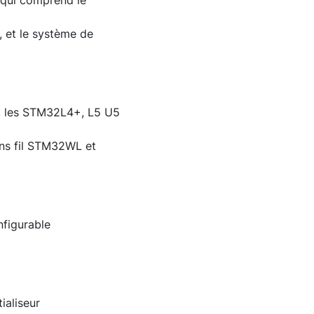
qui comprend le
 et le système de
, les STM32L4+, L5 U5
ns fil STM32WL et
figurable
ialiseur