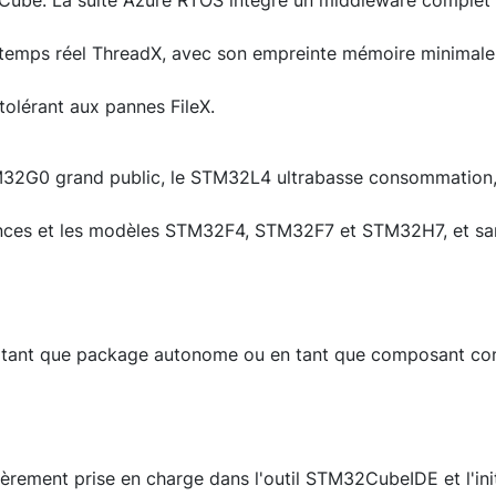
be. La suite Azure RTOS intègre un middleware complet 
 temps réel ThreadX, avec son empreinte mémoire minimale,
 tolérant aux pannes FileX.
M32G0 grand public, le STM32L4 ultrabasse consommation
nces et les modèles STM32F4, STM32F7 et STM32H7, et sa
n tant que package autonome ou en tant que composant con
èrement prise en charge dans l'outil STM32CubeIDE et l'init