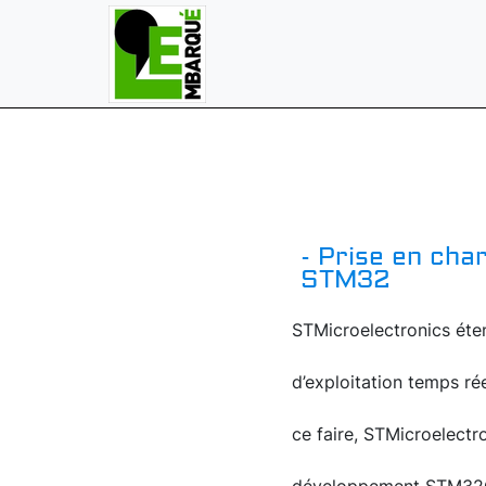
- Prise en cha
STM32
STMicroelectronics éte
d’exploitation temps ré
ce faire, STMicroelect