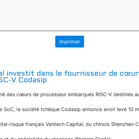
Imprimer
l investit dans le fournisseur de cœu
SC-V Codasip
ché des cœurs de processeur embarqués RISC-V destinés a
 SoC, la société tchèque Codasip annonce avoir levé 10 mil
tal-risque français Ventech Capital, du chinois Shenzhen C