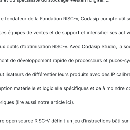
 et du spécialiste du stockage Western Digital. ...
 fondateur de la Fondation RISC-V, Codasip compte utilis
 ses équipes de ventes et de support et intensifier ses act
aux outils d’optimisation RISC-V. Avec Codasip Studio, la so
ment de développement rapide de processeurs et puces-sys
tilisateurs de différentier leurs produits avec des IP calib
tion matérielle et logicielle spécifiques et ce à moindre c
ques (lire aussi notre article ici).
ure open source RISC-V définit un jeu d’instructions bâti sur