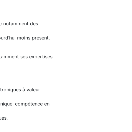
vec notamment des
urd’hui moins présent.
notamment ses expertises
ctroniques à valeur
chnique, compétence en
ues.