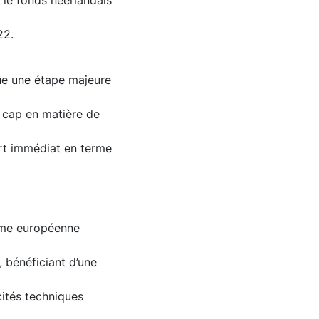
 le fonds néerlandais
22.
tue une étape majeure
n cap en matière de
ort immédiat en terme
orme européenne
, bénéficiant d’une
cités techniques