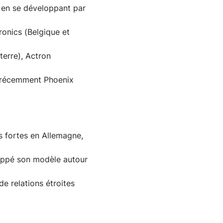
n en se développant par
onics (Belgique et
terre), Actron
s récemment Phoenix
s fortes en Allemagne,
loppé son modèle autour
e relations étroites