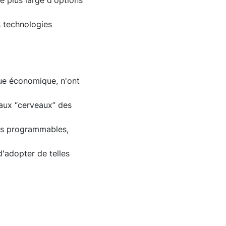
e plus large d'options
s technologies
vue économique, n'ont
aux “cerveaux” des
tes programmables,
d'adopter de telles