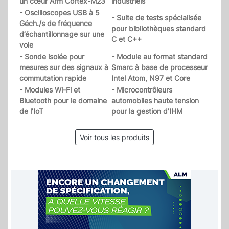
un cœur Arm Cortex-M23
industriels
- Oscilloscopes USB à 5
- Suite de tests spécialisée
Géch./s de fréquence
pour bibliothèques standard
d’échantillonnage sur une
C et C++
voie
- Sonde isolée pour
- Module au format standard
mesures sur des signaux à
Smarc à base de processeur
commutation rapide
Intel Atom, N97 et Core
- Modules Wi-Fi et
- Microcontrôleurs
Bluetooth pour le domaine
automobiles haute tension
de l’IoT
pour la gestion d’IHM
Voir tous les produits